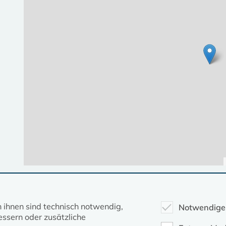
Diese Seite gehört zum Portal
kirche-mv.de
n ihnen sind technisch notwendig,
Notwendige
ssern oder zusätzliche
Evangelische Kirche in Mecklenburg-Vorpommern © 2026