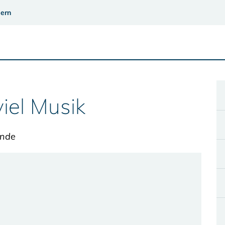
ern
viel Musik
inde