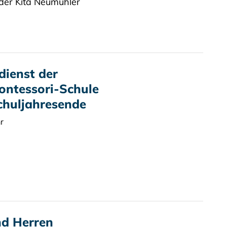
der Kita Neumühler
dienst der
ontessori-Schule
chuljahresende
r
d Herren