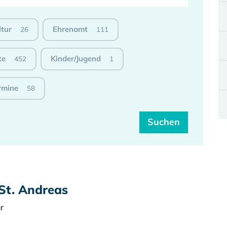
ltur
Ehrenamt
26
111
te
Kinder/Jugend
452
1
rmine
58
St. Andreas
r