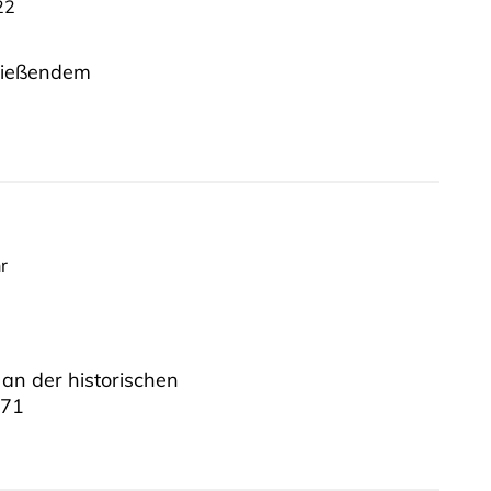
22
hließendem
r
an der historischen
871