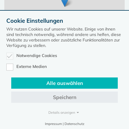
Cookie Einstellungen
Wir nutzen Cookies auf unserer Website. Einige von ihnen
sind technisch notwendig, während andere uns helfen, diese
Website zu verbessern oder zusätzliche Funktionalitäten zur
Verfügung zu stellen.
Notwendige Cookies
Leaflet
| ©
OpenStreetMap
contributors, Points © 2023 kirche-mv.de
Externe Medien
Alle auswählen
Diese Seite gehört zum Portal
kirche-mv.de
Speichern
Evangelische Kirche in Mecklenburg-Vorpommern © 2026
Impressum
Datenschutz
Details anzeigen
Impressum | Datenschutz