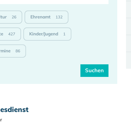
ltur
Ehrenamt
26
132
te
Kinder/Jugend
427
1
rmine
86
esdienst
r