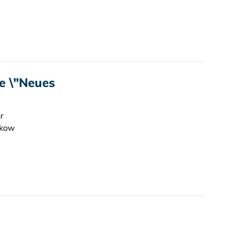
e \"Neues
r
nkow