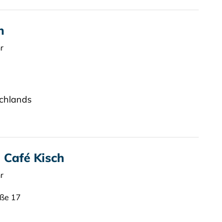
h
r
schlands
 Café Kisch
r
aße 17