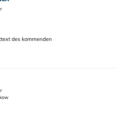
r
igttext des kommenden
r
nkow