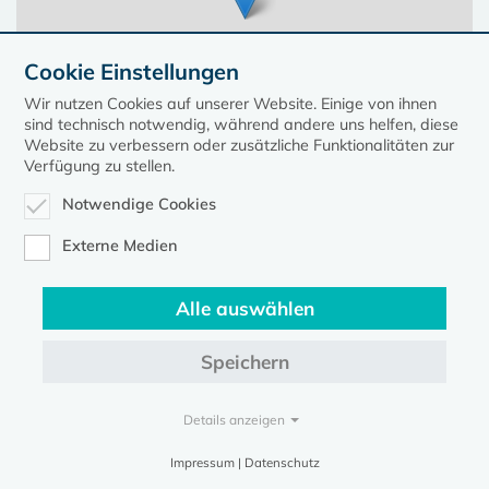
Cookie Einstellungen
Wir nutzen Cookies auf unserer Website. Einige von ihnen
sind technisch notwendig, während andere uns helfen, diese
Website zu verbessern oder zusätzliche Funktionalitäten zur
Verfügung zu stellen.
Notwendige Cookies
Leaflet
| ©
OpenStreetMap
contributors, Points © 2023 kirche-mv.de
Externe Medien
Alle auswählen
Diese Seite gehört zum Portal
kirche-mv.de
Speichern
Evangelische Kirche in Mecklenburg-Vorpommern © 2026
Impressum
Datenschutz
Details anzeigen
Impressum | Datenschutz