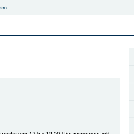
ern
ttwochs von 17 bis 18:00 Uhr zusammen mit