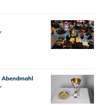
r
t Abendmahl
r