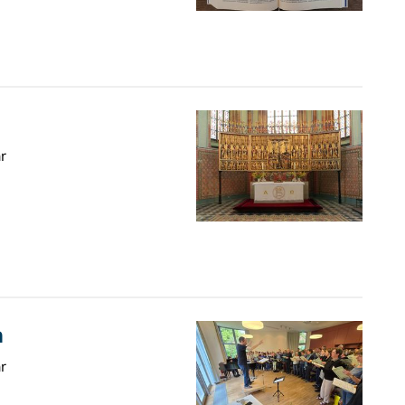
r
m
r