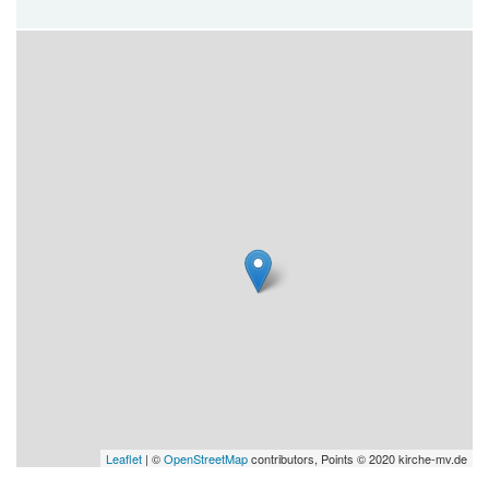
Leaflet
| ©
OpenStreetMap
contributors, Points © 2020 kirche-mv.de