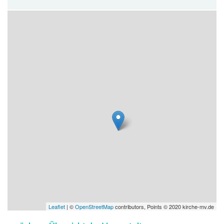
Leaflet
| ©
OpenStreetMap
contributors, Points © 2020 kirche-mv.de