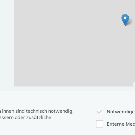
Diese Seite gehört zum Portal
kirche-mv.de
n ihnen sind technisch notwendig,
Notwendige
ssern oder zusätzliche
Evangelische Kirche in Mecklenburg-Vorpommern © 2026
Externe Med
Impressum
Datenschutz