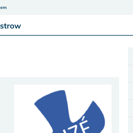
ern
üstrow