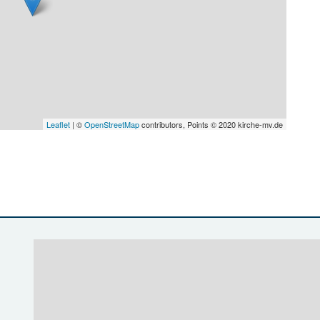
Leaflet
| ©
OpenStreetMap
contributors, Points © 2020 kirche-mv.de