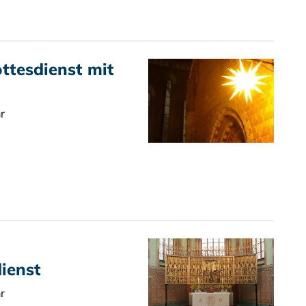
tesdienst mit
r
ienst
r