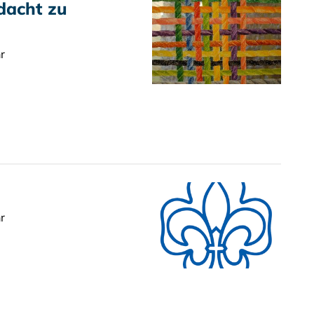
acht zu
r
r