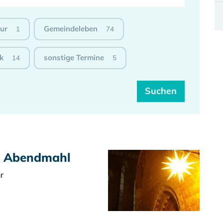
tur
Gemeindeleben
1
74
k
sonstige Termine
14
5
t Abendmahl
r