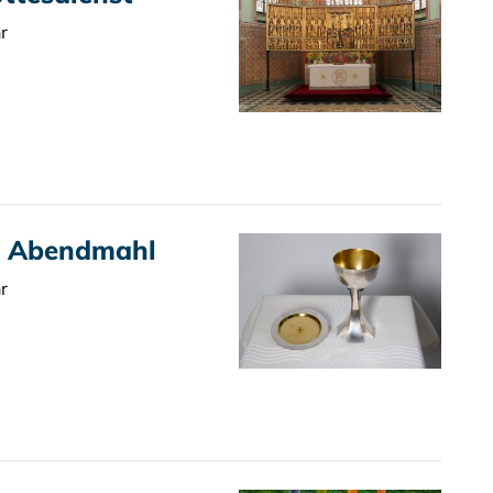
r
t Abendmahl
r