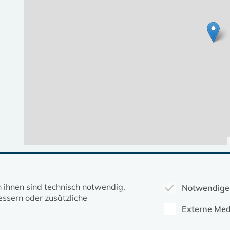
Diese Seite gehört zum Portal
kirche-mv.de
n ihnen sind technisch notwendig,
Notwendige
ssern oder zusätzliche
Evangelische Kirche in Mecklenburg-Vorpommern © 2026
Externe Med
Impressum
Datenschutz