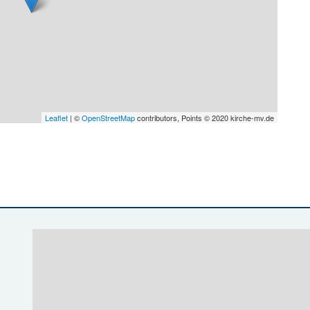
Leaflet
| ©
OpenStreetMap
contributors, Points © 2020 kirche-mv.de