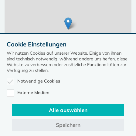
Cookie Einstellungen
Wir nutzen Cookies auf unserer Website. Einige von ihnen
sind technisch notwendig, während andere uns helfen, diese
Website zu verbessern oder zusätzliche Funktionalitäten zur
Verfügung zu stellen.
Notwendige Cookies
Leaflet
| ©
OpenStreetMap
contributors, Points © 2023 kirche-mv.de
Externe Medien
Alle auswählen
Diese Seite gehört zum Portal
kirche-mv.de
Speichern
Evangelische Kirche in Mecklenburg-Vorpommern © 2026
Impressum
Datenschutz