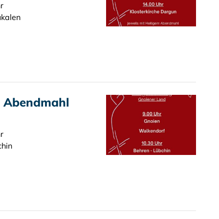
r
ukalen
t Abendmahl
r
chin