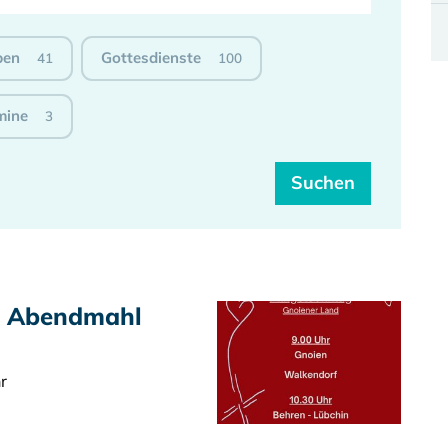
ben
Gottesdienste
41
100
mine
3
t Abendmahl
r