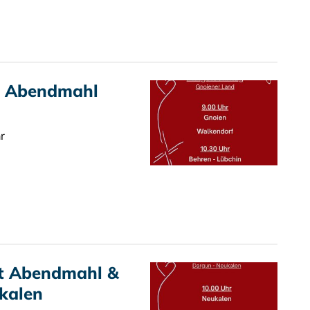
t Abendmahl
r
it Abendmahl &
kalen