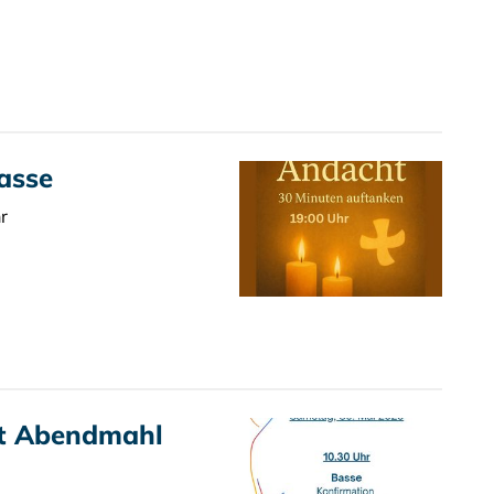
asse
r
it Abendmahl