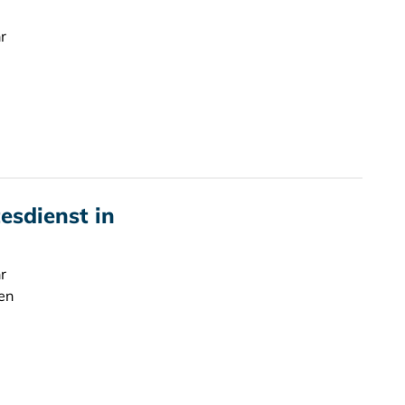
r
sdienst in
r
en