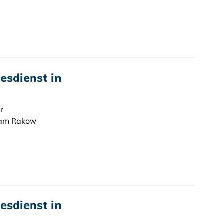
sdienst in
r
hnam Rakow
sdienst in