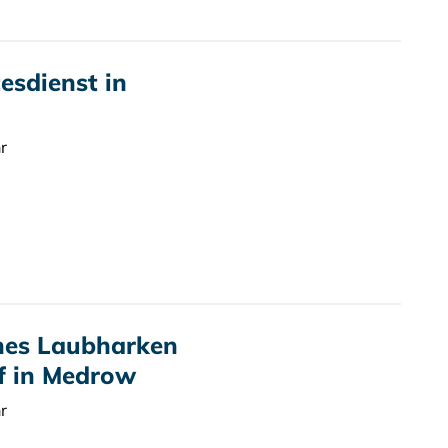
sdienst in
r
hes Laubharken
f in Medrow
r