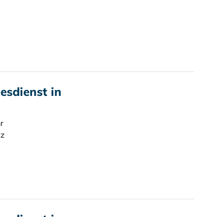
sdienst in
r
tz