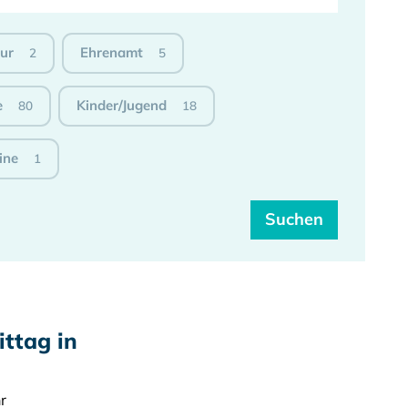
tur
Ehrenamt
2
5
e
Kinder/Jugend
80
18
ine
1
ttag in
r