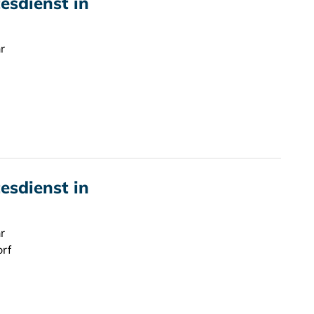
sdienst in
r
sdienst in
r
orf