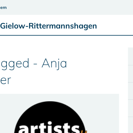
ern
e Gielow-Rittermannshagen
ugged - Anja
er