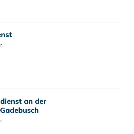
enst
r
dienst an der
 Gadebusch
r