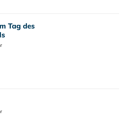
m Tag des
ls
r
r