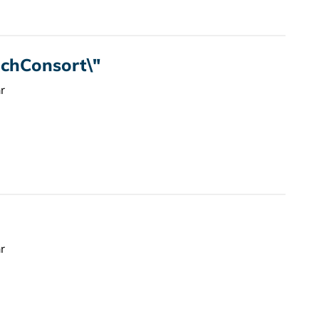
achConsort\"
r
r