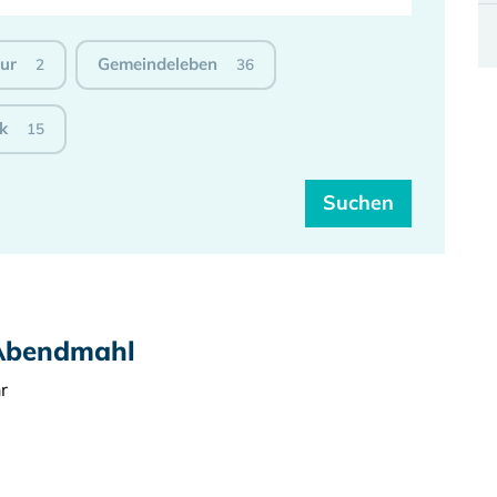
tur
Gemeindeleben
2
36
k
15
Abendmahl
r