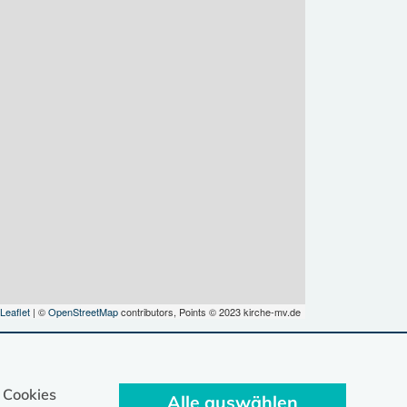
Leaflet
| ©
OpenStreetMap
contributors, Points © 2023 kirche-mv.de
 Cookies
Alle auswählen