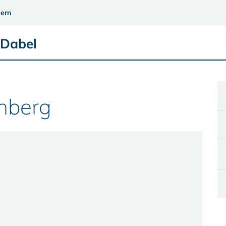
ern
 Dabel
rnberg