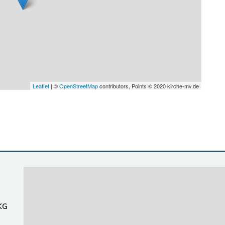
Leaflet
| ©
OpenStreetMap
contributors, Points © 2020 kirche-mv.de
 KG