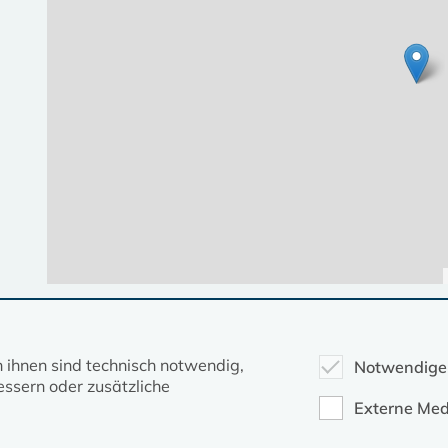
Diese Seite gehört zum Portal
kirche-mv.de
n ihnen sind technisch notwendig,
Notwendige
ssern oder zusätzliche
Evangelische Kirche in Mecklenburg-Vorpommern © 2026
Externe Med
Impressum
Datenschutz