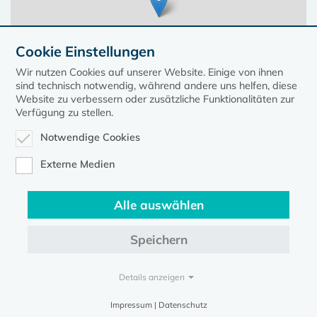
Cookie Einstellungen
Wir nutzen Cookies auf unserer Website. Einige von ihnen
sind technisch notwendig, während andere uns helfen, diese
Website zu verbessern oder zusätzliche Funktionalitäten zur
Verfügung zu stellen.
Notwendige Cookies
Leaflet
| ©
OpenStreetMap
contributors, Points © 2023 kirche-mv.de
Externe Medien
Alle auswählen
Diese Seite gehört zum Portal
kirche-mv.de
Speichern
Evangelische Kirche in Mecklenburg-Vorpommern © 2026
Impressum
Datenschutz
Details anzeigen
Impressum | Datenschutz