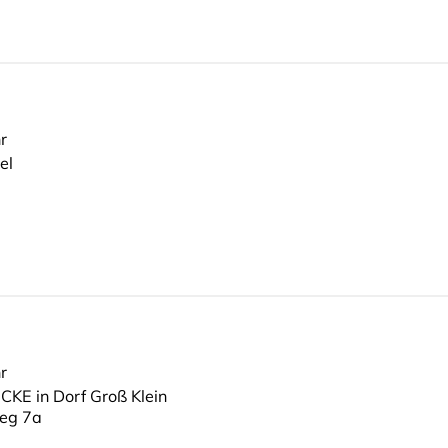
r
el
r
KE in Dorf Groß Klein
Weg 7a