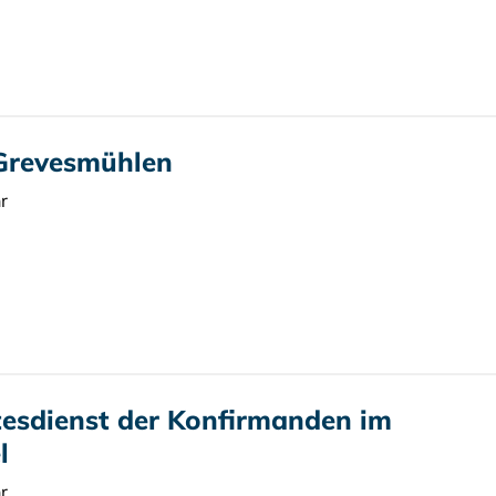
 Grevesmühlen
r
tesdienst der Konfirmanden im
l
r