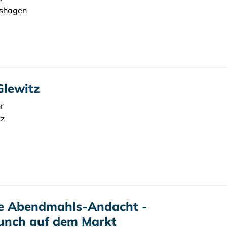
mshagen
Glewitz
r
tz
he Abendmahls-Andacht -
unch auf dem Markt