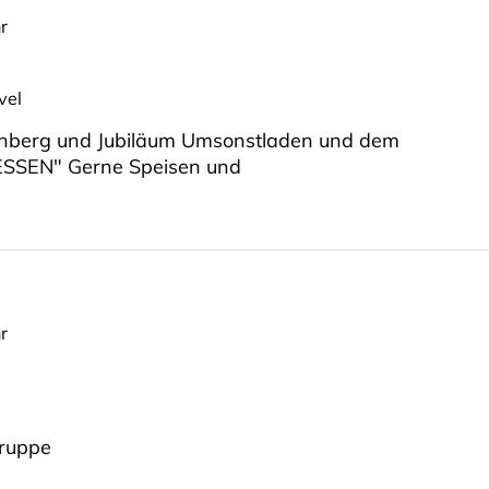
r
vel
stenberg und Jubiläum Umsonstladen und dem
ESSEN" Gerne Speisen und
r
gruppe