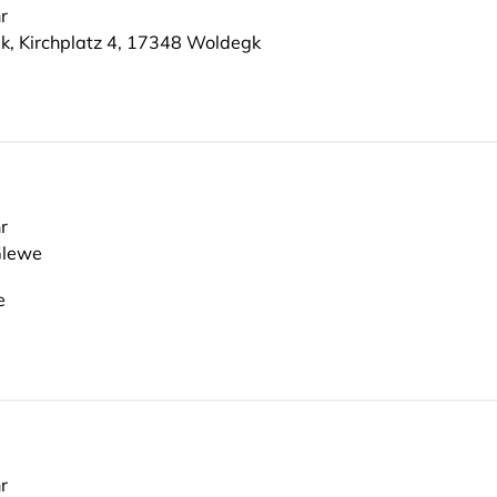
r
, Kirchplatz 4, 17348 Woldegk
r
Glewe
e
r