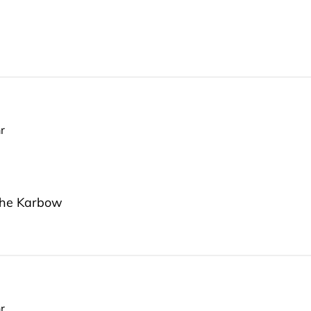
r
rche Karbow
r