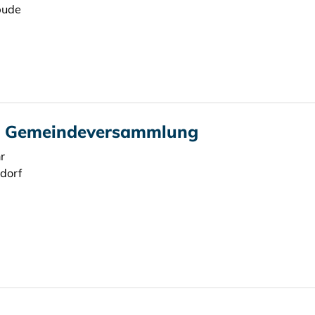
bude
it Gemeindeversammlung
r
dorf