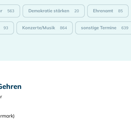
ur
Demokratie stärken
Ehrenamt
563
20
85
Konzerte/Musik
sonstige Termine
93
864
639
 Gehren
r
ermark)