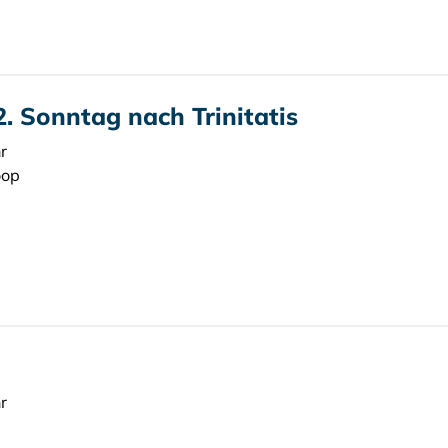
2. Sonntag nach Trinitatis
r
oop
r