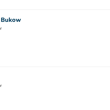
t Bukow
r
r