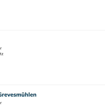
r
tz
 Grevesmühlen
r