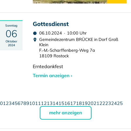
Gottesdienst
Sonntag
06
06.10.2024 · 10:00 Uhr
Gemeindezentrum BRÜCKE in Dorf Groß
Oktober
Klein
2024
F.-M.-Scharffenberg-Weg 7a
18109 Rostock
Erntedankfest
Termin anzeigen ›
0
1
2
3
4
5
6
7
8
9
10
11
12
13
14
15
16
17
18
19
20
21
22
23
24
25
mehr anzeigen