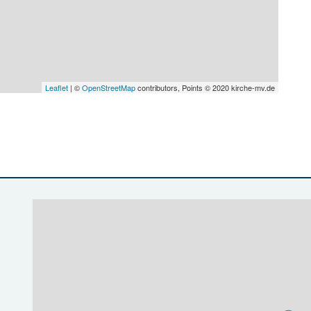
Leaflet
| ©
OpenStreetMap
contributors, Points © 2020 kirche-mv.de