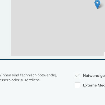
Diese Seite gehört zum Portal
kirche-mv.de
n ihnen sind technisch notwendig,
Notwendige
ssern oder zusätzliche
Evangelische Kirche in Mecklenburg-Vorpommern © 2026
Externe Med
Impressum
Datenschutz